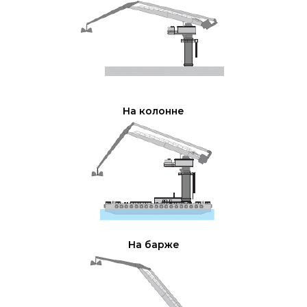
На колонне
На барже